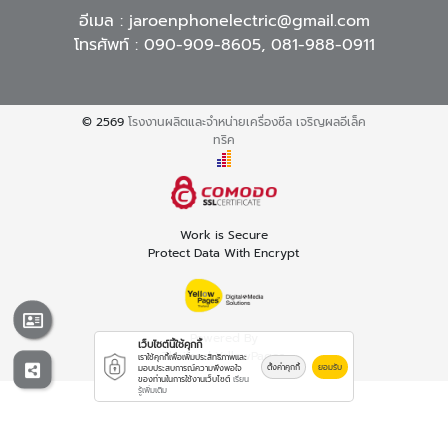
อีเมล :
jaroenphonelectric@gmail.com
โทรศัพท์ :
090-909-8605
,
081-988-0911
© 2569
โรงงานผลิตและจำหน่ายเครื่องซีล เจริญผลอีเล็ค
ทริค
Work is Secure
Protect Data With Encrypt
Powered By
เว็บไซต์นี้ใช้คุกกี้
Thailand YellowPages
เราใช้คุกกี้เพื่อเพิ่มประสิทธิภาพและ
ตั้งค่าคุกกี้
ยอมรับ
มอบประสบการณ์ความพึงพอใจ
ของท่านในการใช้งานเว็บไซต์
เรียน
รู้เพิ่มเติม